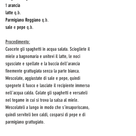
1 
arancia
latte
 q.b. 
Parmigiano Reggiano
 q.b. 
sale
 e 
pepe
 q.b. 
Procedimento:
Cuocete gli spaghetti in acqua salata. Sciogliete il 
miele a bagnomaria e unitevi il latte, le noci 
sgusciate e spellate e la buccia dell’arancia 
finemente grattugiata senza la parte bianca. 
Mescolate, aggiustate di sale e pepe, quindi 
spegnete il fuoco e lasciate il recipiente immerso 
nell'acqua calda. Colate gli spaghetti e versateli 
nel tegame in cui si trova la salsa al miele. 
Mescolateli a lungo in modo che s’insaporiscano, 
quindi serviteli ben caldi, cosparsi di pepe e di 
parmigiano grattugiato. 