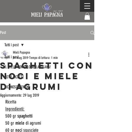
Post
Tutti i post
Mieli Papagna
Tutti i post
14 mag 2019
Tempo di lettura: 1 min
SPAGHETTI CON
IL MIELE, NON SOLO NELLA TISANA!
NOCI E MIELE
ALTRE RICETTE
di agrumi
RICONOSCIMENTI
Aggiornamento:
29 lug 2019
Ricetta
Ingredienti:
500 gr 
spaghetti
50 gr 
miele
 di agrumi
60 gr 
noci
 sgusciate