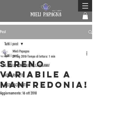
Post
Tutti i post
Mieli Papagna
Tutti i post
24 lug 2018
Tempo di lettura: 1 min
Sereno
IL MIELE, NON SOLO NELLA TISANA!
Variabile a
ALTRE RICETTE
Manfredonia!
RICONOSCIMENTI
Aggiornamento:
16 ott 2018