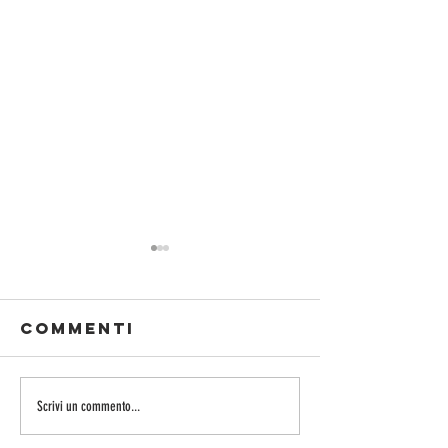
Commenti
TARTELLETTA
Broccol
Scrivi un commento...
ALLA FRUTTA
panato 