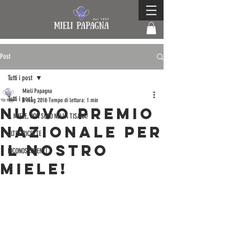
Post
Tutti i post
Mieli Papagna
Tutti i post
8 mag 2018
Tempo di lettura: 1 min
Nuovo premio
IL MIELE, NON SOLO NELLA TISANA!
NAZIONALE per
ALTRE RICETTE
IL NOSTRO
RICONOSCIMENTI
MIELE!