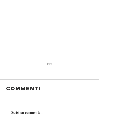
Commenti
rigoli al
focacci
Scrivi un commento...
miele
miele di
rosmari