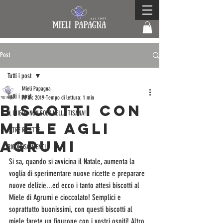
Post
Tutti i post
Mieli Papagna
Tutti i post
10 dic 2019
Tempo di lettura: 1 min
Biscotti con
IL MIELE, NON SOLO NELLA TISANA!
miele agli
ALTRE RICETTE
agrumi
RICONOSCIMENTI
Si sa, quando si avvicina il Natale, aumenta la 
voglia di sperimentare nuove ricette e preparare 
nuove delizie...ed ecco i tanto attesi biscotti al 
Miele di Agrumi e cioccolato! Semplici e 
soprattutto buonissimi, con questi biscotti al 
miele farete un figurone con i vostri ospiti! Altro 