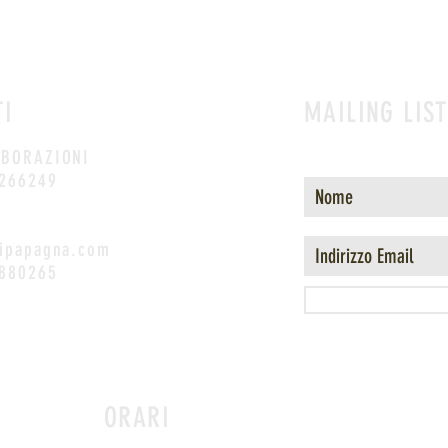
TI
MAILING LIST
ABORAZIONI
4266249
ipapagna.com
5880265
ORARI