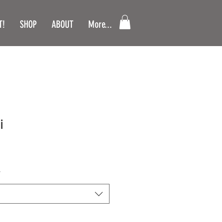
T!
SHOP
ABOUT
More...
i
*