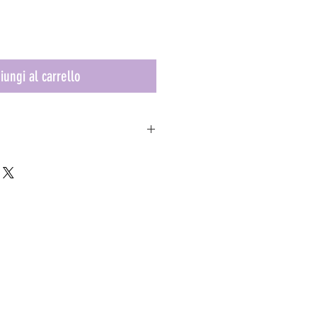
iungi al carrello
prile-maggio
zzazione dopo circa 3/4 mesi dalla