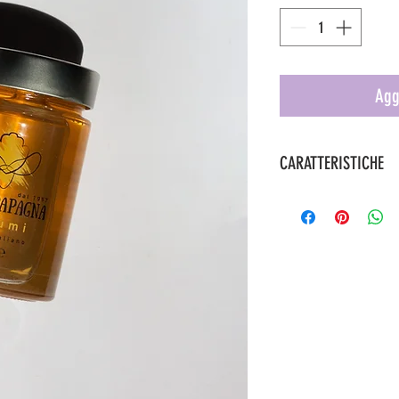
Agg
CARATTERISTICHE
Periodo di raccolta: a
E' soggetto a cristalli
raccolta